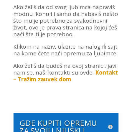
Ako želiš da od svog ljubimca napraviš
modnu ikonu ili samo da nabaviš nešto
što mu je potrebno za svakodnevni
život, ovo je prava stranica na kojoj ćeš
naći šta ti je potrebno.
Klikom na naziv, ulazite na nalog ili sajt
na kome ćete naći opremu za ljubimce.
Ako želiš da budeš na ovoj stranici, javi
nam se, naši kontakti su ovde:
Kontakt
– Tražim zauvek dom
GDE KUPITI OPREMU
ZA SVOJU NJUŠKU